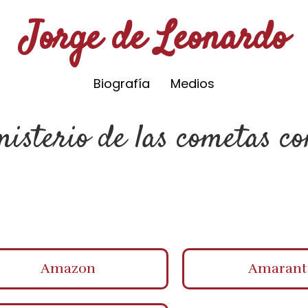
Jorge de Leonardo
Biografía
Medios
isterio de las cometas co
Amazon
Amarant